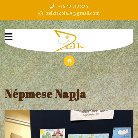
+36 42 512 826
zelkiskola19@gmail.com
Népmese Napja