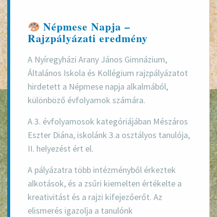
Népmese Napja –
Rajzpályázati eredmény
A
Nyíregyházi Arany János Gimnázium,
Általános Iskola és Kollégium
rajzpályázatot
hirdetett a
Népmese napja
alkalmából,
különböző évfolyamok számára.
A
3. évfolyamosok
kategóriájában
Mészáros
Eszter Diána
, iskolánk
3.a osztályos tanulója
,
II. helyezést
ért el.
A pályázatra több intézményből érkeztek
alkotások, és a zsűri kiemelten értékelte a
kreativitást és a rajzi kifejezőerőt. Az
elismerés igazolja a tanulónk