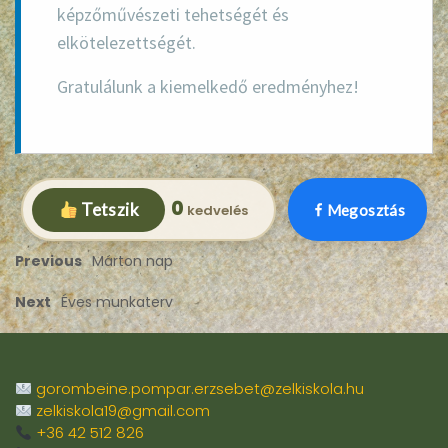
képzőművészeti tehetségét és
elkötelezettségét.
Gratulálunk a kiemelkedő eredményhez!
0
Tetszik
Megosztás
Previous
Márton nap
Next
Éves munkaterv
gorombeine.pompar.erzsebet@zelkiskola.hu
zelkiskola19@gmail.com
+36 42 512 826