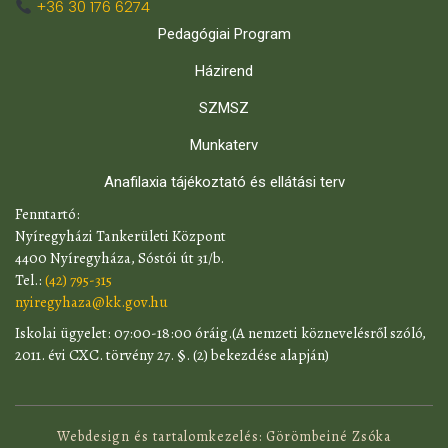
+36 30 176 6274
Pedagógiai Program
Házirend
SZMSZ
Munkaterv
Anafilaxia tájékoztató és ellátási terv
​Fenntartó:
Nyíregyházi Tankerületi Központ
4400 Nyíregyháza, Sóstói út 31/b.
Tel.:
(42) 795-315
nyiregyhaza@kk.gov.hu
​Iskolai ügyelet: 07:00-18:00 óráig.(A nemzeti köznevelésről szóló,
2011. évi CXC. törvény 27. §. (2) bekezdése alapján)
Webdesign és tartalomkezelés: Görömbeiné Zsóka