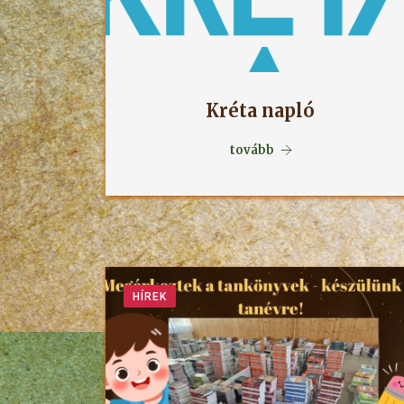
Kréta napló
tovább
HÍREK