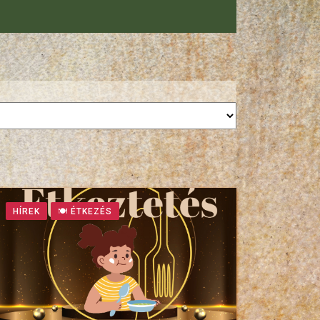
HÍREK
🍽 ÉTKEZÉS