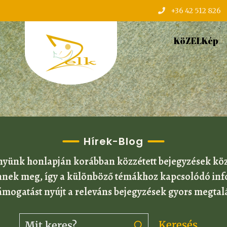
+36 42 512 826
KöZELKép
Hírek-Blog
nyünk honlapján korábban közzétett bejegyzések kö
lennek meg, így a különböző témákhoz kapcsolódó in
 támogatást nyújt a releváns bejegyzések gyors megtal
Keresés