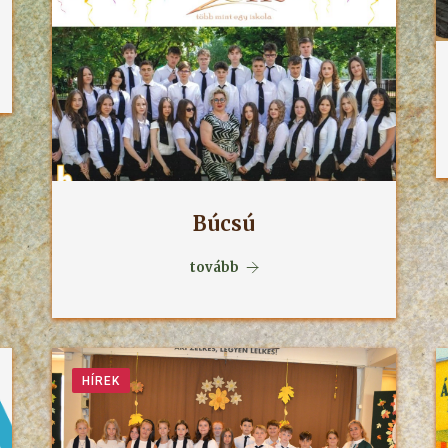
Búcsú
tovább
HÍREK