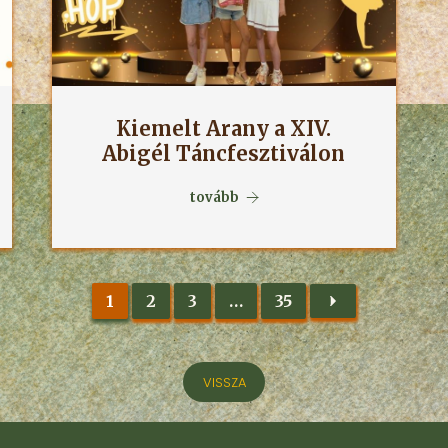
Kiemelt Arany a XIV.
Abigél Táncfesztiválon
tovább
1
2
3
…
35
VISSZA