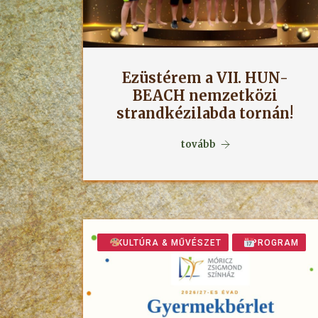
Ezüstérem a VII. HUN-
BEACH nemzetközi
strandkézilabda tornán!
tovább
KULTÚRA & MŰVÉSZET
PROGRAM