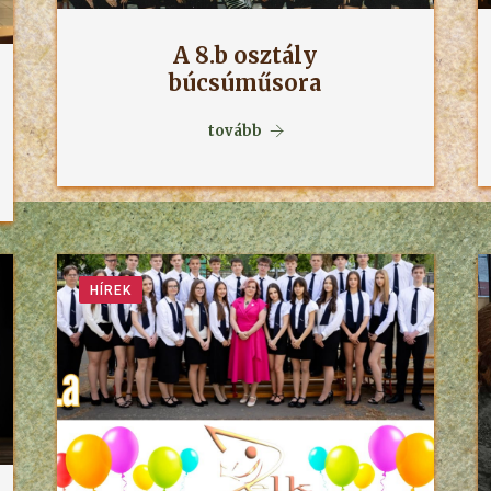
A 8.b osztály
búcsúműsora
tovább
HÍREK