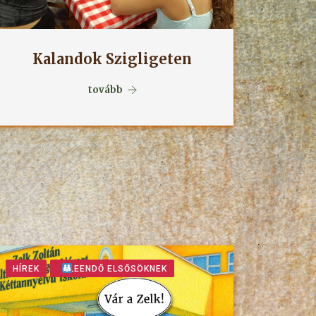
Kalandok Szigligeten
tovább
HÍREK
LEENDŐ ELSŐSÖKNEK