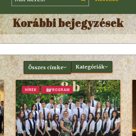
Korábbi bejegyzések
Kategóriák
Összes címke
HÍREK
PROGRAM