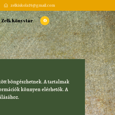
zelkiskola19@gmail.com
Zelk Könyvtár
zött böngészhetnek. A tartalmak
formációk könnyen elérhetők. A
álásához.