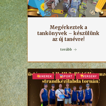
Megérkeztek a
tankönyvek – készülünk
az új tanévre!
tovább
SIKEREK
SPORT
VERSENY