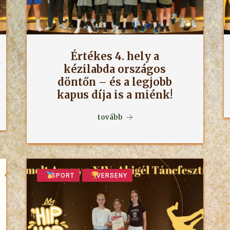
Értékes 4. hely a
kézilabda országos
döntőn – és a legjobb
kapus díja is a miénk!
tovább
SPORT
VERSENY