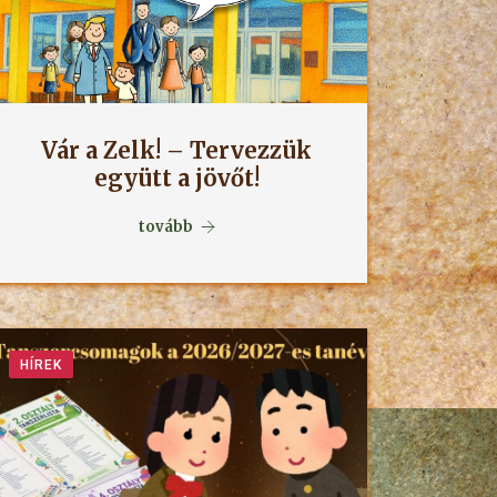
Vár a Zelk! – Tervezzük
együtt a jövőt!
tovább
HÍREK