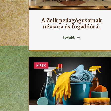
A Zelk pedagógusainak
névsora és fogadóórái
tovább
HÍREK