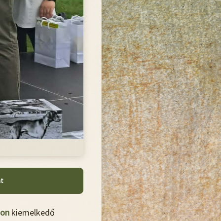
at
ton
kiemelkedő