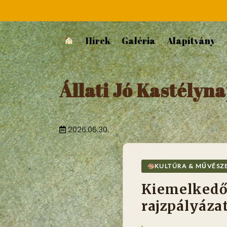
Hírek
Galéria
Alapítvány
Állati Jó Kastélyn
2026.06.30.
KULTÚRA & MŰVÉSZ
Kiemelkedő 
rajzpályáza