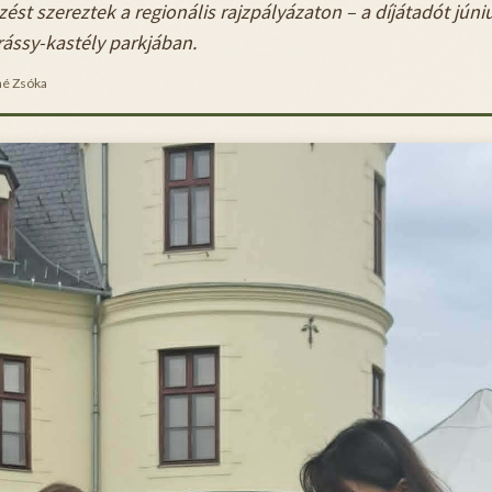
ést szereztek a regionális rajzpályázaton – a díjátadót júni
ássy-kastély parkjában.
é Zsóka