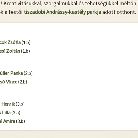
! Kreativitásukkal, szorgalmukkal és tehetségükkel méltón k
k a festői
tiszadobi Andrássy-kastély parkja
adott otthont.
cok Zsófia
(1.b)
esi Zoltán
(1.b)
üller Panka
(2.b)
só Vince
(2.b)
 Henrik
(3.b)
 Lilla
(3.a)
ai Amira
(3.b)