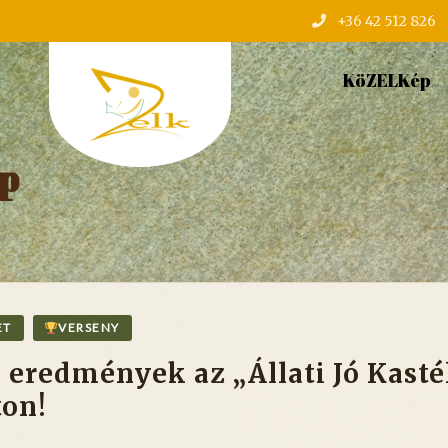
+36 42 512 826
KöZELKép
ap
ET
VERSENY
eredmények az „Állati Jó Kast
ton!