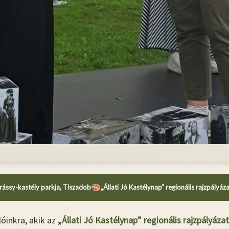
ássy-kastély parkja, Tiszadob
„Állati Jó Kastélynap” regionális rajzpályáz
óinkra, akik az
„Állati Jó Kastélynap” regionális rajzpályáza