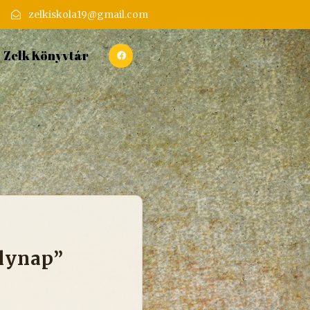
zelkiskola19@gmail.com
Zelk Könyvtár
élynap”