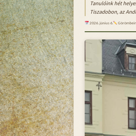
Tanulóink hét helyez
Tiszadobon, az Andr
2026. június 6.
Görömbein