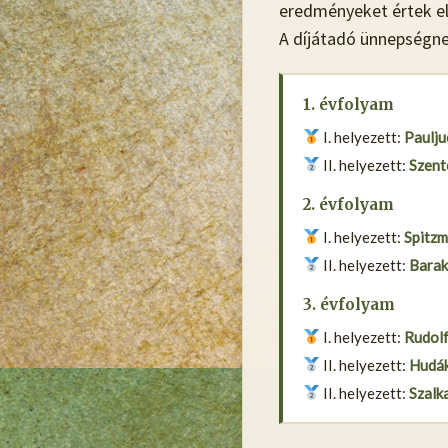
eredményeket értek el
A díjátadó ünnepségne
1. évfolyam
I. helyezett:
Paulju
II. helyezett:
Szent
2. évfolyam
I. helyezett:
Spitzm
II. helyezett:
Barak
3. évfolyam
I. helyezett:
Rudolf
II. helyezett:
Hudák
II. helyezett:
Szalk