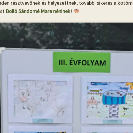
inden résztvevőnek és helyezettnek, további sikeres alkotó
ést
Bolló Sándorné Mara néninek
!