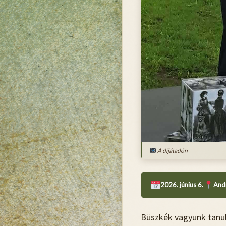
A díjátadón
2026. június 6.
Andr
Büszkék vagyunk tanul