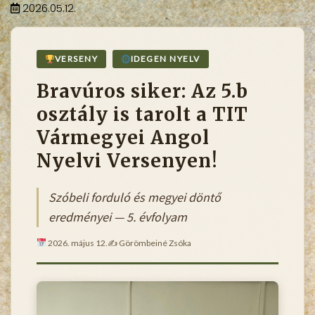
2026.05.12.
VERSENY
IDEGEN NYELV
Bravúros siker: Az 5.b
osztály is tarolt a TIT
Vármegyei Angol
Nyelvi Versenyen!
Szóbeli forduló és megyei döntő
eredményei — 5. évfolyam
2026. május 12.
✍️ Görömbeiné Zsóka