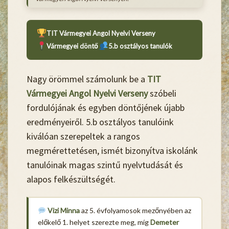
TIT Vármegyei Angol Nyelvi Verseny
Vármegyei döntő
5.b osztályos tanulók
Nagy örömmel számolunk be a
TIT
Vármegyei Angol Nyelvi Verseny
szóbeli
fordulójának és egyben döntőjének újabb
eredményeiről. 5.b osztályos tanulóink
kiválóan szerepeltek a rangos
megmérettetésen, ismét bizonyítva iskolánk
tanulóinak magas szintű nyelvtudását és
alapos felkészültségét.
Vizi Minna
az 5. évfolyamosok mezőnyében az
előkelő 1. helyet szerezte meg, míg
Demeter