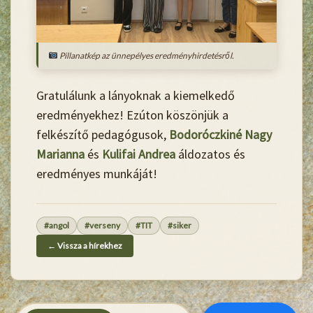
Pillanatkép az ünnepélyes eredményhirdetésről.
Gratulálunk a lányoknak a kiemelkedő
eredményekhez! Ezúton köszönjük a
felkészítő pedagógusok,
Bodoróczkiné Nagy
Marianna
és
Kulifai Andrea
áldozatos és
eredményes munkáját!
#angol
#verseny
#TIT
#siker
← Vissza a hírekhez