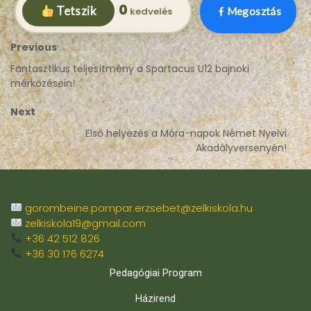
0
Tetszik
Megosztás
Previous
Fantasztikus teljesítmény a Spartacus U12 bajnoki
mérkőzésein!
Next
Első helyezés a Móra-napok Német Nyelvi
Akadályversenyén!
gorombeine.pompar.erzsebet@zelkiskola.hu
zelkiskola19@gmail.com
+36 42 512 826
+36 30 176 6274
Pedagógiai Program
Házirend