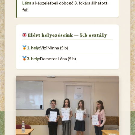
Léna
a képzeletbeli dobogó 3. fokára állhatott
fel!
Elért helyezéseink — 5.b osztály
1. hely:
Vizi Minna (5.b)
3. hely:
Demeter Léna (5.b)