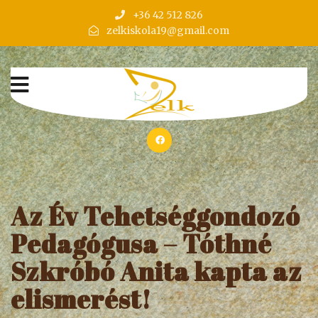
+36 42 512 826
zelkiskola19@gmail.com
Az Év Tehetséggondozó
Pedagógusa – Tóthné
Szkróbó Anita kapta az
elismerést!