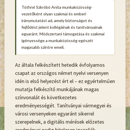
Tóthné Szkróbó Anita munkaközösség-
vezetőként olyan szakmai és emberi
iránymutatást ad, amely biztonságot és
fejlődést jelent kollégáinak és tanítványainak
egyaránt. Módszertani támogatása és szakmai
igényessége a munkaközösség egészét
magasabb szintre emeli.
Az általa felkészített hetedik évfolyamos
csapat az
országos német nyelvi versenyen
idén is első helyezést ért el
– ez egyértelműen
mutatja felkészítő munkájának magas
színvonalát és következetes
eredményességét. Tanítványai vármegyei és
városi versenyeken egyaránt sikerrel
szerepelnek, a digitális mérések előzetes
eredményei pedig hitelesen igazolják