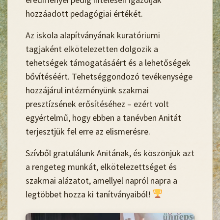
hozzáadott pedagógiai értékét.
Az iskola alapítványának kuratóriumi
tagjaként elkötelezetten dolgozik a
tehetségek támogatásáért és a lehetőségek
bővítéséért. Tehetséggondozó tevékenysége
hozzájárul intézményünk szakmai
presztízsének erősítéséhez – ezért volt
egyértelmű, hogy ebben a tanévben Anitát
terjesztjük fel erre az elismerésre.
Szívből gratulálunk Anitának, és köszönjük azt
a rengeteg munkát, elkötelezettséget és
szakmai alázatot, amellyel napról napra a
legtöbbet hozza ki tanítványaiból!