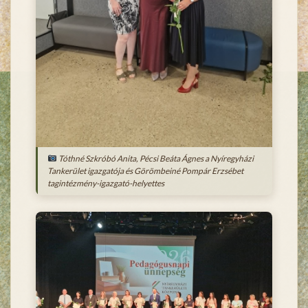
Tóthné Szkróbó Anita, Pécsi Beáta Ágnes a Nyíregyházi
Tankerület igazgatója és Görömbeiné Pompár Erzsébet
tagintézmény-igazgató-helyettes