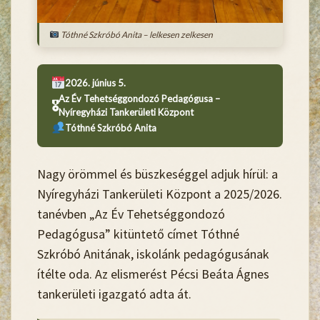
Tóthné Szkróbó Anita – lelkesen zelkesen
2026. június 5.
Az Év Tehetséggondozó Pedagógusa –
🎖
Nyíregyházi Tankerületi Központ
Tóthné Szkróbó Anita
Nagy örömmel és büszkeséggel adjuk hírül: a
Nyíregyházi Tankerületi Központ
a 2025/2026.
tanévben „
Az Év Tehetséggondozó
Pedagógusa
” kitüntető címet
Tóthné
Szkróbó Anitának
, iskolánk pedagógusának
ítélte oda. Az elismerést
Pécsi Beáta Ágnes
tankerületi igazgató adta át.