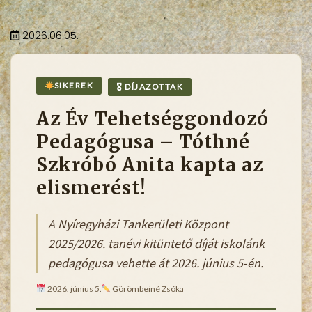
2026.06.05.
SIKEREK
🎖 DÍJAZOTTAK
Az Év Tehetséggondozó
Pedagógusa – Tóthné
Szkróbó Anita kapta az
elismerést!
A Nyíregyházi Tankerületi Központ
2025/2026. tanévi kitüntető díját iskolánk
pedagógusa vehette át 2026. június 5-én.
2026. június 5.
Görömbeiné Zsóka