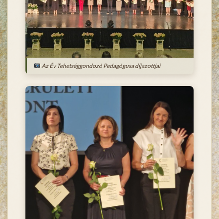
Az Év Tehetséggondozó Pedagógusa díjazottjai