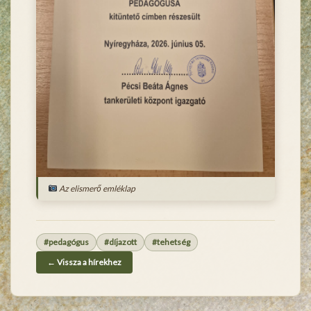
Az elismerő emléklap
#pedagógus
#díjazott
#tehetség
← Vissza a hírekhez