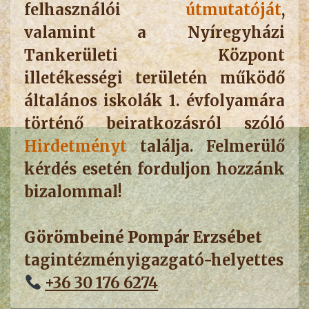
felhasználói
útmutatóját
,
valamint a Nyíregyházi
Tankerületi Központ
illetékességi területén működő
általános iskolák 1. évfolyamára
történő beiratkozásról szóló
Hirdetményt
találja. Felmerülő
kérdés esetén forduljon hozzánk
bizalommal!
Görömbeiné Pompár Erzsébet
tagintézményigazgató-helyettes
+36 30 176 6274