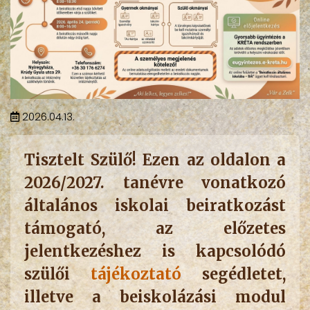
2026.04.13.
Tisztelt Szülő! Ezen az oldalon a
2026/2027. tanévre vonatkozó
általános iskolai beiratkozást
támogató, az előzetes
jelentkezéshez is kapcsolódó
szülői
tájékoztató
segédletet,
illetve a beiskolázási modul