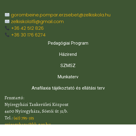
gorombeine.pompar.erzsebet@zelkiskola.hu
zelkiskola19@gmail.com
+36 42 512 826
+36 30 176 6274
Pedagógiai Program
Házirend
SZMSZ
Munkaterv
Anafilaxia tájékoztató és ellátási terv
​Fenntartó:
Nyíregyházi Tankerületi Központ
4400 Nyíregyháza, Sóstói út 31/b.
Tel.:
(42) 795-315
nyiregyhaza@kk.gov.hu
​Iskolai ügyelet: 07:00-18:00 óráig.(A nemzeti köznevelésről szóló,