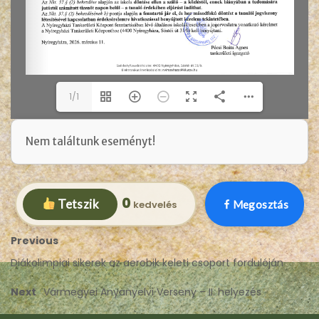
1/1
Nem találtunk eseményt!
0
Tetszik
Megosztás
Previous
Diákolimpiai sikerek az aerobik keleti csoport fordulóján
Next
Vármegyei Anyanyelvi Verseny – II. helyezés