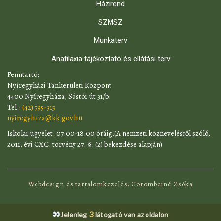
Házirend
SZMSZ
Munkaterv
Anafilaxia tájékoztató és ellátási terv
​Fenntartó:
Nyíregyházi Tankerületi Központ
4400 Nyíregyháza, Sóstói út 31/b.
Tel.:
(42) 795-315
nyiregyhaza@kk.gov.hu
​Iskolai ügyelet: 07:00-18:00 óráig.(A nemzeti köznevelésről szóló,
2011. évi CXC. törvény 27. §. (2) bekezdése alapján)
Webdesign és tartalomkezelés: Görömbeiné Zsóka
3
Jelenleg
látogató van az oldalon