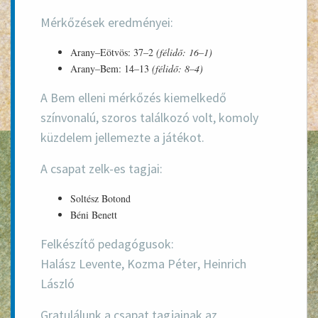
Mérkőzések eredményei:
Arany–Eötvös:
37–2
(félidő: 16–1)
Arany–Bem:
14–13
(félidő: 8–4)
A
Bem elleni mérkőzés
kiemelkedő
színvonalú, szoros találkozó volt, komoly
küzdelem jellemezte a játékot.
A csapat zelk-es tagjai:
Soltész Botond
Béni Benett
Felkészítő pedagógusok:
Halász Levente
,
Kozma Péter
,
Heinrich
László
Gratulálunk a csapat tagjainak az