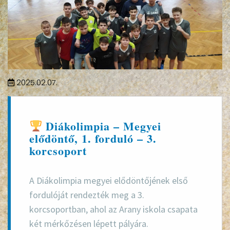
2025.02.07.
Diákolimpia – Megyei
elődöntő, 1. forduló – 3.
korcsoport
A
Diákolimpia megyei elődöntőjének
első
fordulóját rendezték meg a
3.
korcsoportban
, ahol az Arany iskola csapata
két mérkőzésen lépett pályára.