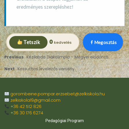
eredményes szerepléshez!
0
Tetszik
Megosztás
Previous
Kézilabda Diákolimpia – Megyei elődöntő
Next
Kossuthos levelezős verseny
gorombeine.pompar.erzsebet@zelkiskola.hu
zelkiskola19@gmail.com
+36 42 512 826
+36 30 176 6274
Pedagógiai Program