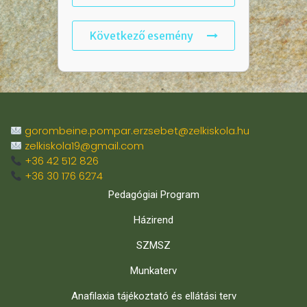
Következő esemény
gorombeine.pompar.erzsebet@zelkiskola.hu
zelkiskola19@gmail.com
+36 42 512 826
+36 30 176 6274
Pedagógiai Program
Házirend
SZMSZ
Munkaterv
Anafilaxia tájékoztató és ellátási terv