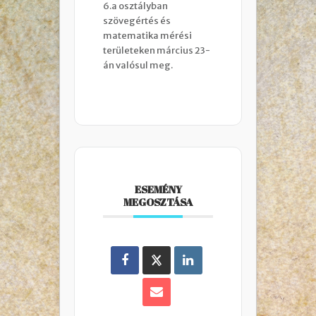
6.a osztályban 
szövegértés és 
matematika mérési 
területeken március 23-
án valósul meg.
ESEMÉNY
MEGOSZTÁSA