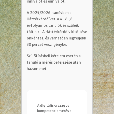
innivalót és ennivalót.
A 2025/2026. tanévben a
Háttérkérdőívet a 4., 6., 8.
évfolyamos tanulók és szüleik
töltik ki. A Háttérkérdőív kitöltése
önkéntes, és várhatóan legfeljebb
30 percet vesz igénybe.
Szülői írásbeli kérelem esetén a
tanuló a mérés befejezése után
hazamehet.
A digitális országos 
kompetenciamérés a 