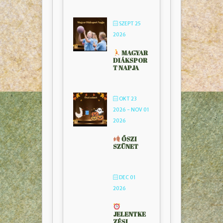
SZEPT 25
2026
MAGYAR
DIÁKSPOR
T NAPJA
OKT 23
2026
- NOV 01
2026
ŐSZI
SZÜNET
DEC 01
2026
JELENTKE
ZÉSI