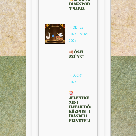
DIÁKSPOR
T NAPJA
OKT 23
2026
- NOV 01
2026
ŐSZI
SZÜNET
DEC 01
2026
JELENTKE
ZÉSI
HATÁRIDŐ:
KÖZPONTI
ÍRÁSBELI
FELVÉTELI