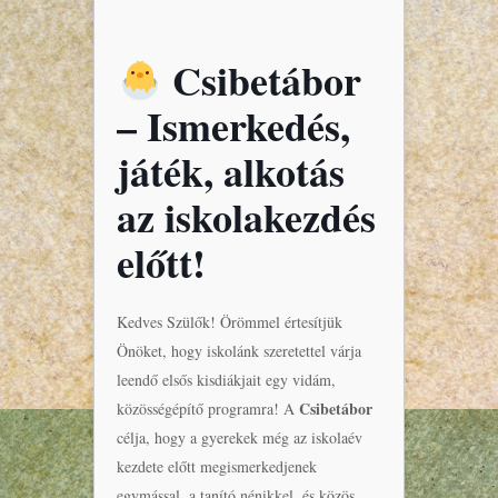
Csibetábor
– Ismerkedés,
játék, alkotás
az iskolakezdés
előtt!
Kedves Szülők! Örömmel értesítjük
Önöket, hogy iskolánk szeretettel várja
leendő elsős kisdiákjait egy vidám,
Csibetábor
közösségépítő programra! A
célja, hogy a gyerekek még az iskolaév
kezdete előtt megismerkedjenek
egymással, a tanító nénikkel, és közös