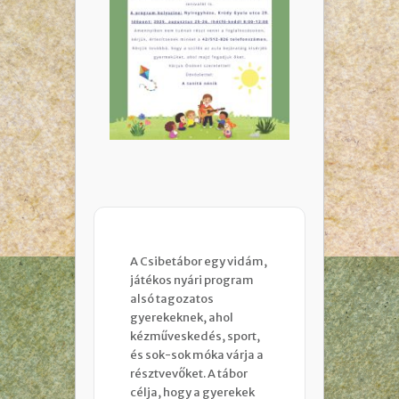
A Csibetábor egy vidám, 
játékos nyári program 
alsó tagozatos 
gyerekeknek, ahol 
kézműveskedés, sport, 
és sok-sok móka várja a 
résztvevőket. A tábor 
célja, hogy a gyerekek 