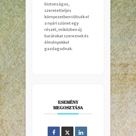
biztonságos, 
szeretetteljes 
környezetben töltsék el 
a nyári szünet egy 
részét, miközben új 
barátokat szereznek és 
élményekkel 
gazdagodnak.
ESEMÉNY
MEGOSZTÁSA