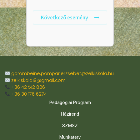
Következő esemény
gorombeine.pompar.erzsebet@zelkiskola.hu
zelkiskola19@gmail.com
+36 42 512 826
+36 30 176 6274
Pedagógiai Program
Házirend
SZMSZ
Munkaterv