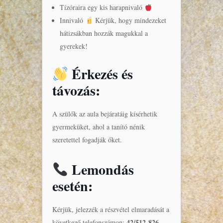
Tízóraira egy kis harapnivaló
Innivaló
Kérjük, hogy mindezeket
hátizsákban hozzák magukkal a
gyerekek!
Érkezés és
távozás:
A szülők az aula bejáratáig kísérhetik
gyermeküket, ahol a tanító nénik
szeretettel fogadják őket.
Lemondás
esetén:
Kérjük, jelezzék a részvétel elmaradását a
42/512-826
következő telefonszámon: