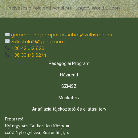
II. helyezés a Pole and Aerial Art Hungary World Cupon
gorombeine.pompar.erzsebet@zelkiskola.hu
zelkiskola19@gmail.com
+36 42 512 826
+36 30 176 6274
Pedagógiai Program
Házirend
SZMSZ
Munkaterv
Anafilaxia tájékoztató és ellátási terv
​Fenntartó:
Nyíregyházi Tankerületi Központ
4400 Nyíregyháza, Sóstói út 31/b.