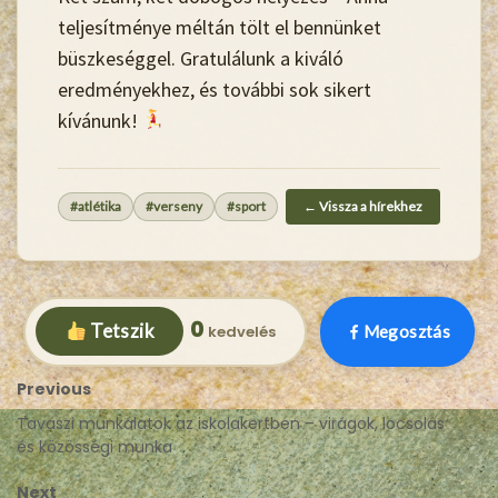
teljesítménye méltán tölt el bennünket
büszkeséggel. Gratulálunk a kiváló
eredményekhez, és további sok sikert
kívánunk!
#atlétika
#verseny
#sport
← Vissza a hírekhez
0
Tetszik
Megosztás
Previous
Tavaszi munkálatok az iskolakertben – virágok, locsolás
és közösségi munka
Next