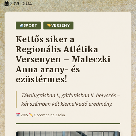
2026.06.14.
SPORT
VERSENY
Kettős siker a
Regionális Atlétika
Versenyen – Maleczki
Anna arany- és
ezüstérmes!
Távolugrásban I., gátfutásban II. helyezés –
két számban két kiemelkedő eredmény.
2026
Görömbeiné Zsóka