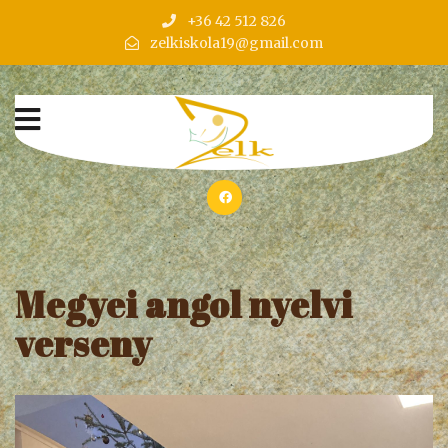
+36 42 512 826
zelkiskola19@gmail.com
Megyei angol nyelvi
verseny