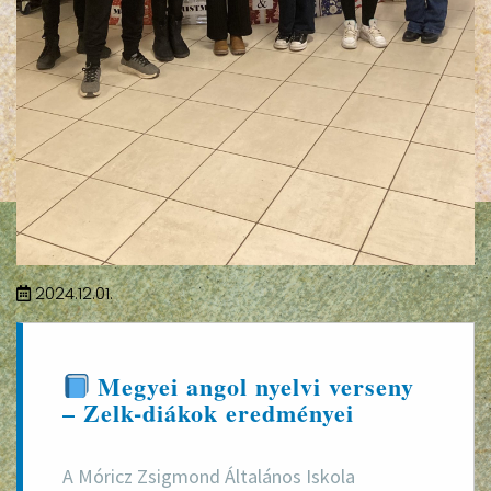
2024.12.01.
Megyei angol nyelvi verseny
– Zelk-diákok eredményei
A Móricz Zsigmond Általános Iskola