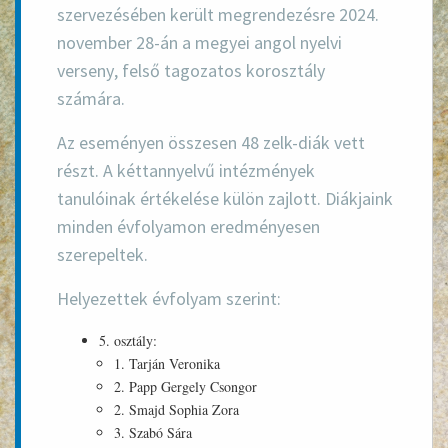
szervezésében került megrendezésre
2024.
november 28-án
a
megyei angol nyelvi
verseny
, felső tagozatos korosztály
számára.
Az eseményen
összesen 48 zelk-diák
vett
részt. A kéttannyelvű intézmények
tanulóinak értékelése külön zajlott. Diákjaink
minden évfolyamon eredményesen
szerepeltek.
Helyezettek évfolyam szerint:
5. osztály:
1. Tarján Veronika
2. Papp Gergely Csongor
2. Smajd Sophia Zora
3. Szabó Sára