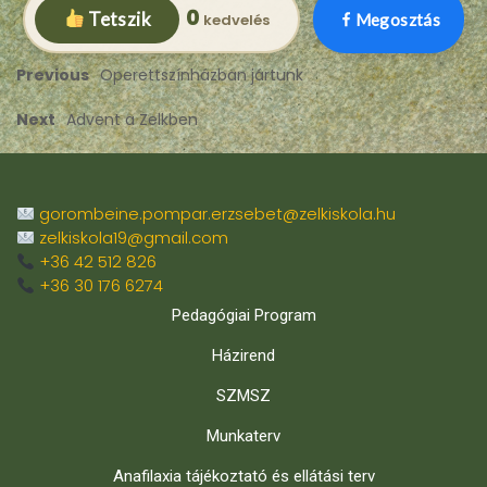
0
Tetszik
Megosztás
Previous
Operettszínházban jártunk
Next
Advent a Zelkben
gorombeine.pompar.erzsebet@zelkiskola.hu
zelkiskola19@gmail.com
+36 42 512 826
+36 30 176 6274
Pedagógiai Program
Házirend
SZMSZ
Munkaterv
Anafilaxia tájékoztató és ellátási terv