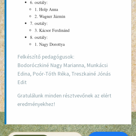
6. osztály:
1. Holp Anna
2. Wagner Jázmin
7. osztály:
3. Kácsor Ferdinánd
8. osztály:
1. Nagy Dorottya
Felkészítő pedagógusok:
Bodoróczkiné Nagy Marianna
,
Munkácsi
Edina
,
Poór-Tóth Réka
,
Treszkainé Jónás
Edit
Gratulálunk minden résztvevőnek az elért
eredményekhez!