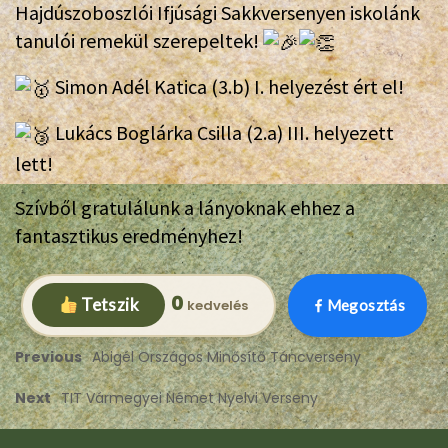
Hajdúszoboszlói Ifjúsági Sakkversenyen iskolánk
tanulói remekül szerepeltek!
Simon Adél Katica (3.b) I. helyezést ért el!
Lukács Boglárka Csilla (2.a) III. helyezett
lett!
Szívből gratulálunk a lányoknak ehhez a
fantasztikus eredményhez!
0
Tetszik
Megosztás
Previous
Abigél Országos Minősítő Táncverseny
Next
TIT Vármegyei Német Nyelvi Verseny