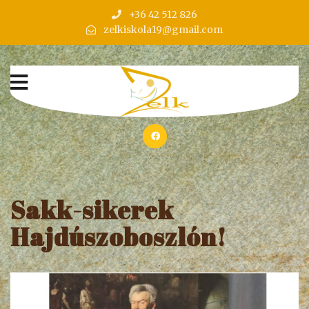
+36 42 512 826
zelkiskola19@gmail.com
Sakk-sikerek
Hajdúszoboszlón!