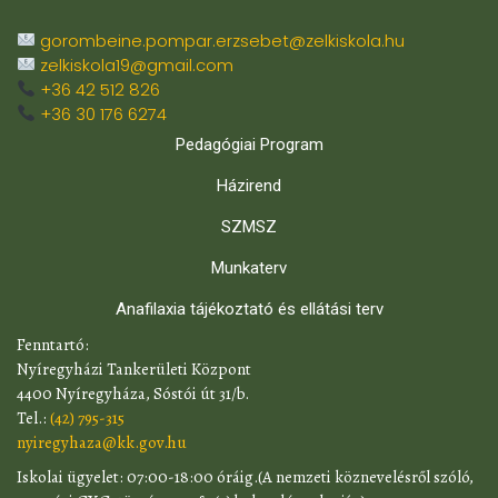
gorombeine.pompar.erzsebet@zelkiskola.hu
zelkiskola19@gmail.com
+36 42 512 826
+36 30 176 6274
Pedagógiai Program
Házirend
SZMSZ
Munkaterv
Anafilaxia tájékoztató és ellátási terv
​Fenntartó:
Nyíregyházi Tankerületi Központ
4400 Nyíregyháza, Sóstói út 31/b.
Tel.:
(42) 795-315
nyiregyhaza@kk.gov.hu
​Iskolai ügyelet: 07:00-18:00 óráig.(A nemzeti köznevelésről szóló,