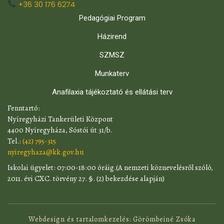
+36 30 176 6274
Pedagógiai Program
Házirend
SZMSZ
Munkaterv
Anafilaxia tájékoztató és ellátási terv
​Fenntartó:
Nyíregyházi Tankerületi Központ
4400 Nyíregyháza, Sóstói út 31/b.
Tel.:
(42) 795-315
nyiregyhaza@kk.gov.hu
​Iskolai ügyelet: 07:00-18:00 óráig.(A nemzeti köznevelésről szóló,
2011. évi CXC. törvény 27. §. (2) bekezdése alapján)
Webdesign és tartalomkezelés: Görömbeiné Zsóka