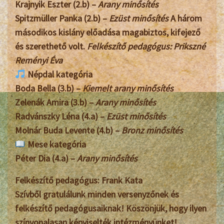
Krajnyik Eszter (2.b)
–
Arany minősítés
Spitzmüller Panka (2.b)
–
Ezüst minősítés
A három
másodikos kislány előadása magabiztos, kifejező
és szerethető volt.
Felkészítő pedagógus: Prikszné
Reményi Éva
Népdal kategória
Boda Bella (3.b)
–
Kiemelt arany minősítés
Zelenák Amira (3.b)
–
Arany minősítés
Radvánszky Léna (4.a)
–
Ezüst minősítés
Molnár Buda Levente (4.b)
–
Bronz minősítés
Mese kategória
Péter Dia (4.a)
–
Arany minősítés
Felkészítő pedagógus: Frank Kata
Szívből gratulálunk minden versenyzőnek és
felkészítő pedagógusaiknak! Köszönjük, hogy ilyen
színvonalasan képviselték intézményünket!