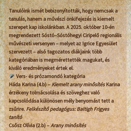
Tanulóink ismét bebizonyították, hogy nemcsak a
tanulás, hanem a művészi önkifejezés is kiemelt
szerepet kap iskolánkban. A 2025. október 10-én
megrendezett
Sóstó–Sóstóhegyi Ciripelő
regionális
művészeti versenyen – melyet az Igrice Egyesület
szervezett – alsó tagozatos diákjaink több
kategóriában is megmérettették magukat, és
kiváló eredményeket értek el.
Vers- és prózamondó kategória
Háda Karina (4.b)
–
Kiemelt arany minősítés
Karina
érzékeny tolmácsolása és szöveghez való
kapcsolódása különösen mély benyomást tett a
zsűrire.
Felkészítő pedagógus: Baltigh Frigyes
tanító
Csősz Olívia (2.b)
–
Arany minősítés