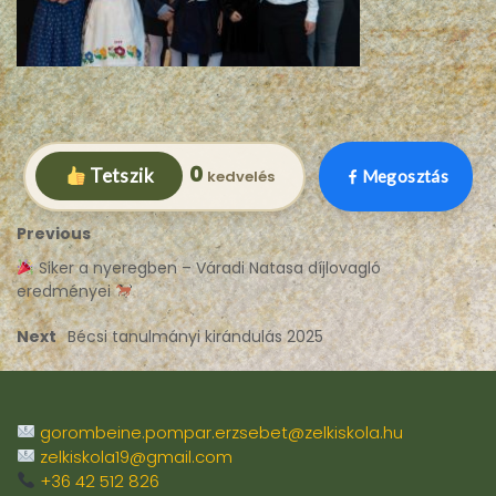
0
Tetszik
Megosztás
Previous
Siker a nyeregben – Váradi Natasa díjlovagló
eredményei
Next
Bécsi tanulmányi kirándulás 2025
gorombeine.pompar.erzsebet@zelkiskola.hu
zelkiskola19@gmail.com
+36 42 512 826