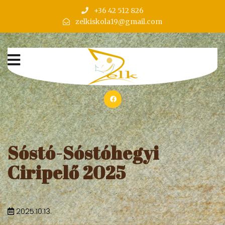
+36 42 512 826
zelkiskola19@gmail.com
Sóstó-Sóstóhegyi
Ciripelő 2025
2025.10.13.