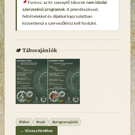
Fontos: az itt szereplő táborok
nem iskolai
szervezésű programok
. A jelentkezéssel,
feltételekkel és díjakkal kapcsolatban
közvetlenül a szervezőkhöz kell fordulni.
🏕 Táborajánlók
#tábor
#nyár
#programajánló
← Vissza a hírekhez