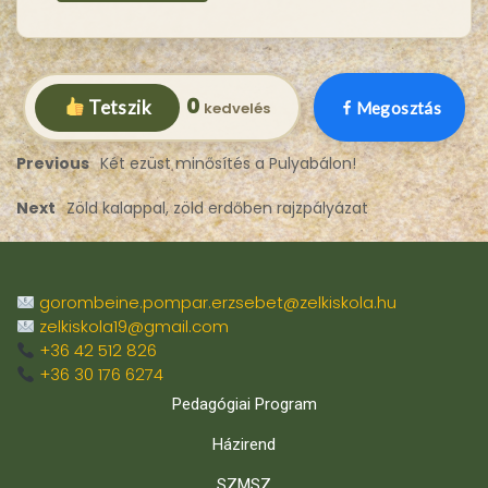
0
Tetszik
Megosztás
Previous
Két ezüst minősítés a Pulyabálon!
Next
Zöld kalappal, zöld erdőben rajzpályázat
gorombeine.pompar.erzsebet@zelkiskola.hu
zelkiskola19@gmail.com
+36 42 512 826
+36 30 176 6274
Pedagógiai Program
Házirend
SZMSZ