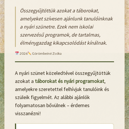
Összegyűjtöttük azokat a táborokat,
amelyeket szívesen ajánlunk tanulóinknak
a nyári szünetre. Ezek nem iskolai
szervezésű programok, de tartalmas,
élménygazdag kikapcsolódást kínálnak.
2026
Görömbeíné Zsóka
A nyári szünet közeledtével összegyűjtöttük
azokat a
táborokat és nyári programokat
,
amelyekre szeretettel felhívjuk tanulóink és
szüleik figyelmét. Az alábbi ajánlók
folyamatosan bővülnek – érdemes
visszanézni!