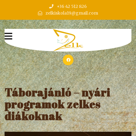
+36 42 512 826
zelkiskola19@gmail.com
Táborajánló – nyári
programok zelkes
diákoknak