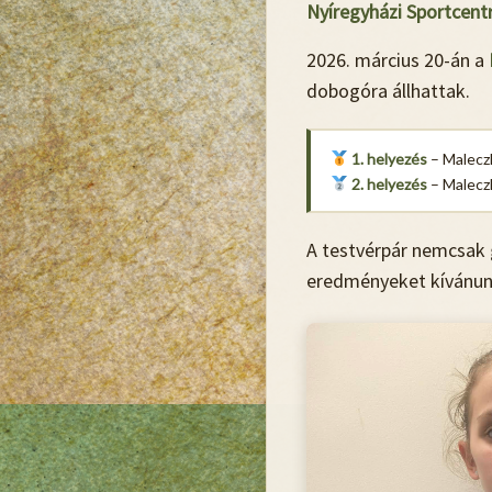
Nyíregyházi Sportcent
2026. március 20-án a
dobogóra állhattak.
1. helyezés
– Malecz
2. helyezés
– Maleczk
A testvérpár nemcsak 
eredményeket kívánun