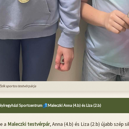
Zelk sportos testvérpárja
Nyíregyházi Sportcentrum
Maleczki Anna (4.b) és Liza (2.b)
e a
Maleczki testvérpár
, Anna (4.b) és Liza (2.b) újabb szép s