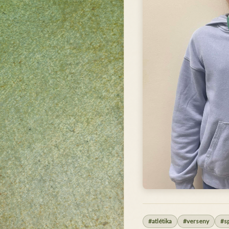
#atlétika
#verseny
#s