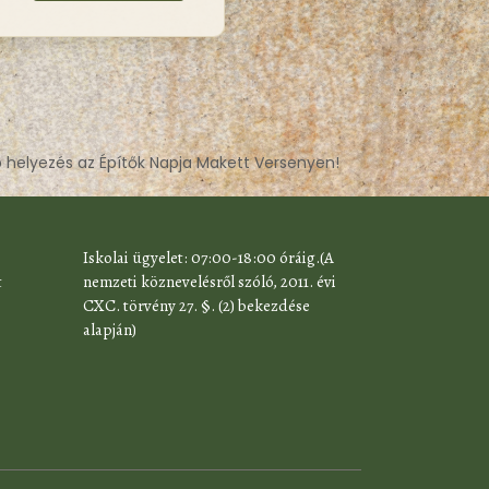
p helyezés az Építők Napja Makett Versenyen!
​Iskolai ügyelet: 07:00-18:00 óráig.(A
t
nemzeti köznevelésről szóló, 2011. évi
CXC. törvény 27. §. (2) bekezdése
alapján)