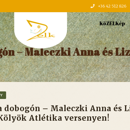
+36 42 512 826
KöZELKép
ón – Maleczki Anna és Li
NY
a dobogón – Maleczki Anna és L
Kölyök Atlétika versenyen!