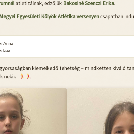
rumnál
atletizálnak, edzőjük
Bakosiné Szenczi Erika
.
Megyei Egyesületi Kölyök Atlétika versenyen
csapatban indu
ki Anna
i Liza
gyorsaságban kiemelkedő tehetség – mindketten kiváló tanu
k nekik!