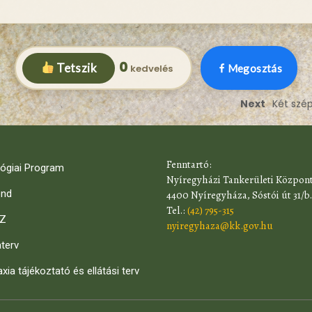
0
Tetszik
Megosztás
Next
Két szé
​Fenntartó:
ógiai Program
Nyíregyházi Tankerületi Közpon
end
4400 Nyíregyháza, Sóstói út 31/b.
Tel.:
(42) 795-315
Z
nyiregyhaza@kk.gov.hu
terv
axia tájékoztató és ellátási terv