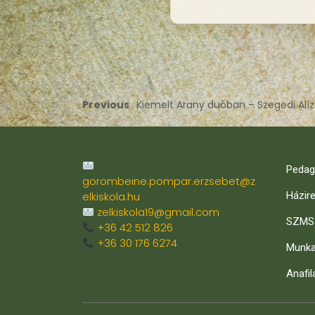
Previous
Kiemelt Arany duóban – Szegedi Alíz
Pedag
gorombeine.pompar.erzsebet@z
elkiskola.hu
Házir
zelkiskola19@gmail.com
SZMS
+36 42 512 826
+36 30 176 6274
Munka
Anafil