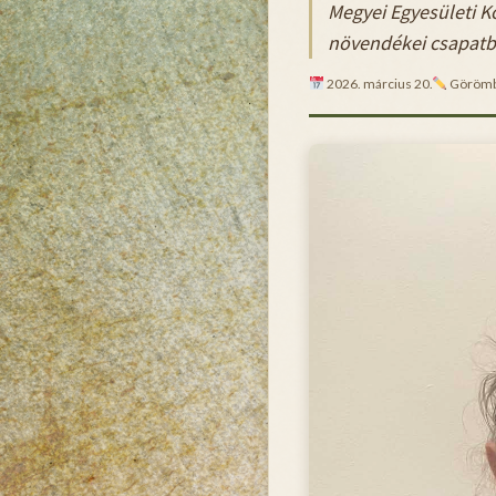
Megyei Egyesületi K
növendékei csapatba
2026. március 20.
Görömb