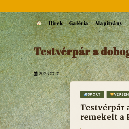
Hírek
Galéria
Alapítvány
Testvérpár a dobog
2026.07.01.
SPORT
VERSE
Testvérpár 
remekelt a 