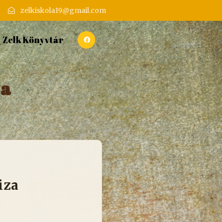
zelkiskola19@gmail.com
Zelk Könyvtár
za
iza