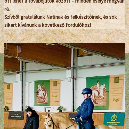
ott lehet a továbbjutók között – minden esélye megvan
rá.
Szívből gratulálunk Natinak és felkészítőinek, és sok
sikert kívánunk a következő fordulóhoz!