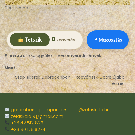
Screenshot
0
Tetszik
Megosztás
Previous
Iskolagyűlés – versenyeredmények
Next
Szép sikerek Debrecenben – Radvánszki Detre újabb
érmei
gorombeine.pompar.erzsebet@zelkiskola.hu
zelkiskola19@gmail.com
+36 42 512 826
+36 30 176 6274