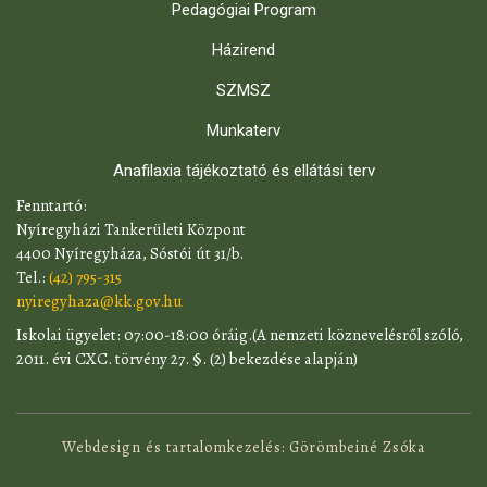
Pedagógiai Program
Házirend
SZMSZ
Munkaterv
Anafilaxia tájékoztató és ellátási terv
​Fenntartó:
Nyíregyházi Tankerületi Központ
4400 Nyíregyháza, Sóstói út 31/b.
Tel.:
(42) 795-315
nyiregyhaza@kk.gov.hu
​Iskolai ügyelet: 07:00-18:00 óráig.(A nemzeti köznevelésről szóló,
2011. évi CXC. törvény 27. §. (2) bekezdése alapján)
Webdesign és tartalomkezelés: Görömbeiné Zsóka