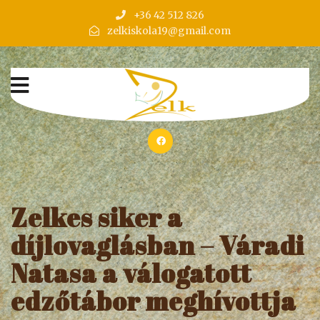
+36 42 512 826
zelkiskola19@gmail.com
Zelkes siker a
díjlovaglásban – Váradi
Natasa a válogatott
edzőtábor meghívottja