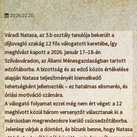
2026.02.20.
Váradi Natasa, az 5.b osztály tanulója bekerült a
díjlovagló szakág 12 fős válogatott keretébe, így
meghívást kapott a 2026. január 17–18-án
Szilvásváradon, az Állami Ménesgazdaságban tartott
edzőtáborba. A bizottság és az edző közös értékelése
alapján Natasa teljesítményét
kiemelkedő
tehetségként
jellemezték – ez hatalmas elismerés, és
óriási motiváció számára.
A válogató folyamat ezzel még nem ért véget: a 12
meghívott közül
három versenyzőt
választanak ki a
márciusban megrendezésre kerülő
csúcsedzőtáborba
.
Jelenleg várjuk a döntést, és bízunk benne, hogy Natasa