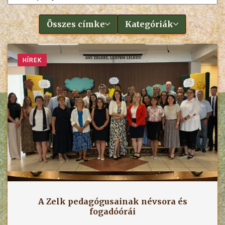
Összes címke
Kategóriák
HÍREK
A Zelk pedagógusainak névsora és
fogadóórái