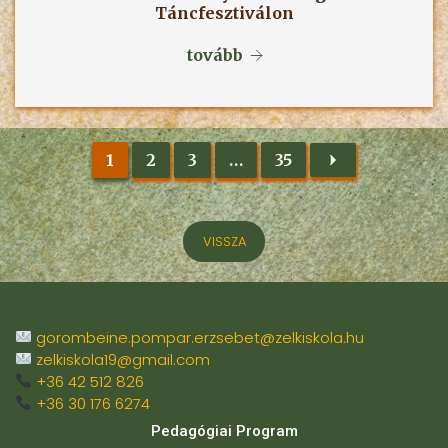
Táncfesztiválon
tovább
1
2
3
…
35
VISSZA
gorombeine.pompar.erzsebet@zelkiskola.hu
zelkiskola19@gmail.com
+36 42 512 826
+36 30 176 6274
Pedagógiai Program