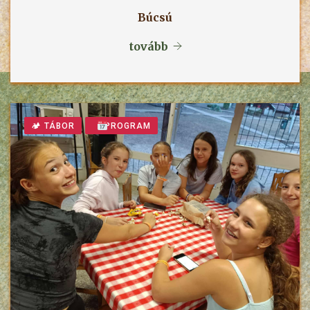
Búcsú
tovább
🏕 TÁBOR
PROGRAM