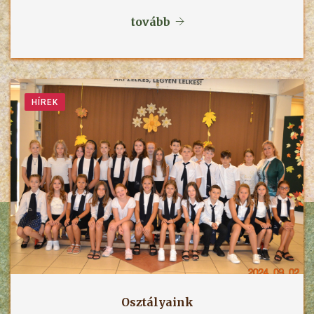
tovább
HÍREK
Osztályaink