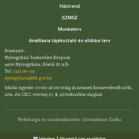
Házirend
SZMSZ
Munkaterv
Anafilaxia tájékoztató és ellátási terv
​Fenntartó:
Nyíregyházi Tankerületi Központ
4400 Nyíregyháza, Sóstói út 31/b.
Tel.:
(42) 795-315
nyiregyhaza@kk.gov.hu
​Iskolai ügyelet: 07:00-18:00 óráig.(A nemzeti köznevelésről szóló,
2011. évi CXC. törvény 27. §. (2) bekezdése alapján)
Webdesign és tartalomkezelés: Görömbeiné Zsóka
1
Jelenleg
látogató van az oldalon