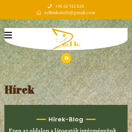
+36 42 512 826
zelkiskola19@gmail.com
Hírek
Hírek-Blog
Ezen az oldalon a látogatók intézményünk