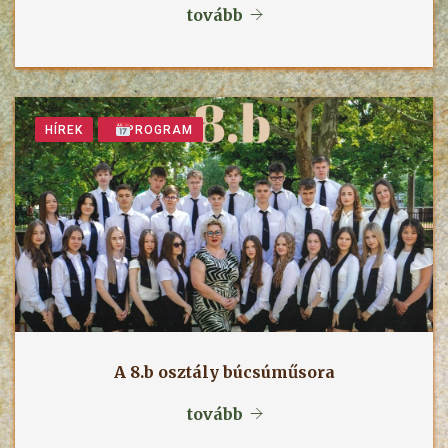
tovább
HÍREK
PROGRAM
A 8.b osztály búcsúműsora
tovább