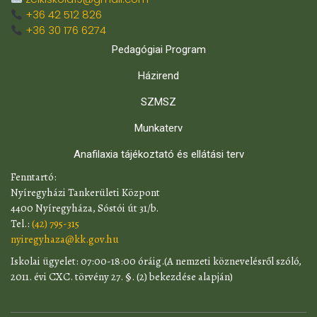
+36 42 512 826
+36 30 176 6274
Pedagógiai Program
Házirend
SZMSZ
Munkaterv
Anafilaxia tájékoztató és ellátási terv
​Fenntartó:
Nyíregyházi Tankerületi Központ
4400 Nyíregyháza, Sóstói út 31/b.
Tel.:
(42) 795-315
nyiregyhaza@kk.gov.hu
​Iskolai ügyelet: 07:00-18:00 óráig.(A nemzeti köznevelésről szóló,
2011. évi CXC. törvény 27. §. (2) bekezdése alapján)