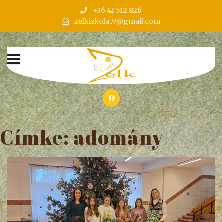
+36 42 512 826
zelkiskola19@gmail.com
Címke:
adomány