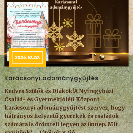
2025.10.20.
Karácsonyi adománygyűjtés
Kedves Szülők és Diákok!A Nyíregyházi
Család- és Gyermekjóléti Központ
karácsonyi adománygyűjtést szervez, hogy
hátrányos helyzetű gyerekek és családok
számára is örömteli legyen az ünnep. Mit
gyűjtünk? – Játékokat (jó