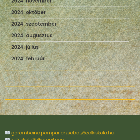
2024. november
2024. október
2024. szeptember
2024. augusztus
2024. július
2024. február
gorombeine.pompar.erzsebet@zelkiskola.hu
zelkiskola19@gmail.com