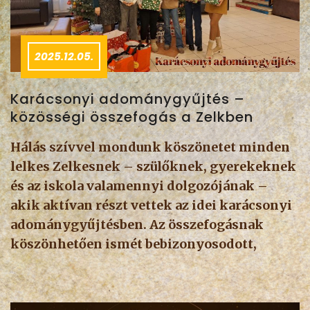
2025.12.05.
Karácsonyi adománygyűjtés –
közösségi összefogás a Zelkben
Hálás szívvel mondunk köszönetet minden
lelkes Zelkesnek – szülőknek, gyerekeknek
és az iskola valamennyi dolgozójának –
akik aktívan részt vettek az idei karácsonyi
adománygyűjtésben. Az összefogásnak
köszönhetően ismét bebizonyosodott,