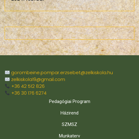
gorombeine.pompar.erzsebet@zelkiskola.hu
zelkiskola19@gmail.com
+36 42 512 826
+36 30 176 6274
Pedagógiai Program
Házirend
SZMSZ
Munkaterv