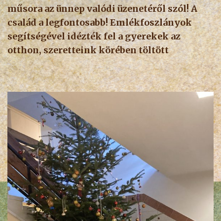
műsora az ünnep valódi üzenetéről szól! A
család a legfontosabb! Emlékfoszlányok
segítségével idézték fel a gyerekek az
otthon, szeretteink körében töltött