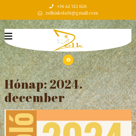
+36 42 512 826
zelkiskola19@gmail.com
Hónap:
2024.
december