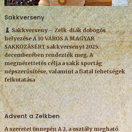
Sakkverseny
Sakkverseny – Zelk-diák dobogós
helyezése A 10 VÁROS A MAGYAR
SAKKOZÁSÉRT sakkversenyt 2025.
decemberében rendezték meg. A
megmérettetés célja a sakk sportág
népszerűsítése, valamint a fiatal tehetségek
felkutatása
Advent a Zelkben
A szeretet ünnepén A 2. a osztály megható