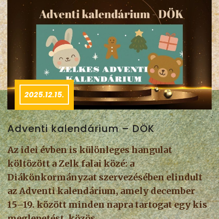
2025.12.15.
Adventi kalendárium – DÖK
Az idei évben is különleges hangulat
költözött a Zelk falai közé: a
Diákönkormányzat szervezésében elindult
az Adventi kalendárium, amely december
15–19. között minden napra tartogat egy kis
meglepetést, közös