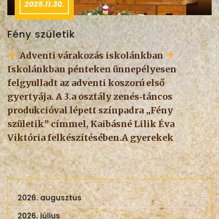
2025.11.30.
Fény születik
Adventi várakozás iskolánkban
Iskolánkban pénteken ünnepélyesen
felgyulladt az adventi koszorú első
gyertyája. A 3.a osztály zenés‑táncos
produkcióval lépett színpadra „Fény
születik” címmel, Kaibásné Lilik Éva
Viktória felkészítésében.A gyerekek
2026. augusztus
2026. július