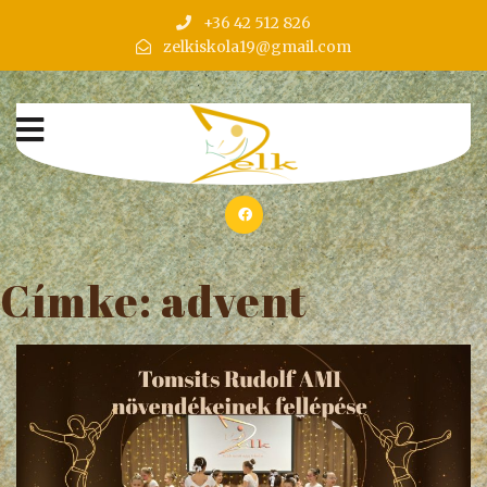
+36 42 512 826
zelkiskola19@gmail.com
Címke:
advent