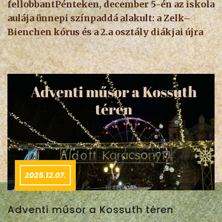
fellobbantPénteken, december 5-én az iskola
aulája ünnepi színpaddá alakult: a Zelk–
Bienchen kórus és a 2.a osztály diákjai újra
2025.12.07.
Adventi műsor a Kossuth téren