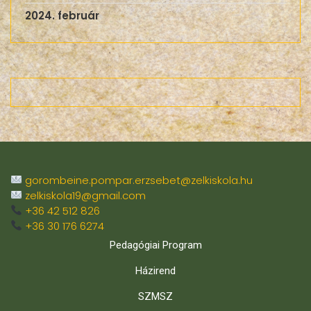
2024. február
gorombeine.pompar.erzsebet@zelkiskola.hu
zelkiskola19@gmail.com
+36 42 512 826
+36 30 176 6274
Pedagógiai Program
Házirend
SZMSZ