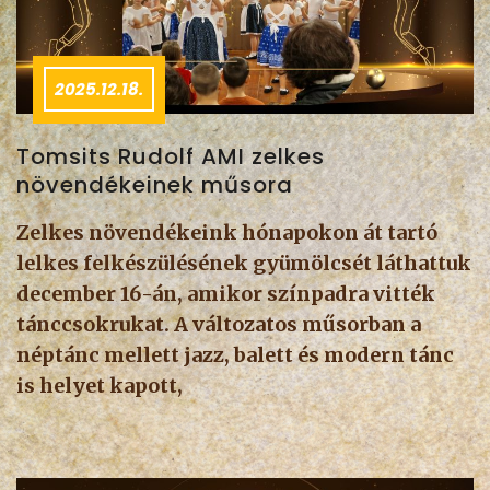
2025.12.18.
Tomsits Rudolf AMI zelkes
növendékeinek műsora
Zelkes növendékeink hónapokon át tartó
lelkes felkészülésének gyümölcsét láthattuk
december 16-án, amikor színpadra vitték
tánccsokrukat. A változatos műsorban a
néptánc mellett jazz, balett és modern tánc
is helyet kapott,