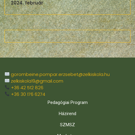
2024. február
gorombeine.pompar.erzsebet@zelkiskola.hu
zelkiskola19@gmail.com
+36 42 512 826
+36 30 176 6274
Pedagógiai Program
Házirend
SZMSZ