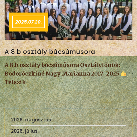
2025.07.20.
A 8.b osztály búcsúműsora
A 8.b osztály búcsúműsora Osztályfőnök:
Bodoróczkiné Nagy Marianna 2017–2025
Tetszik
2026. augusztus
2026. július