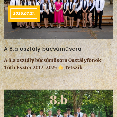
2025.07.21.
A 8.a osztály búcsúműsora
A 8.a osztály búcsúműsora Osztályfőnök:
Tóth Eszter 2017–2025
Tetszik