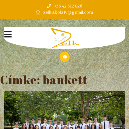
+36 42 512 826
zelkiskola19@gmail.com
Címke:
bankett