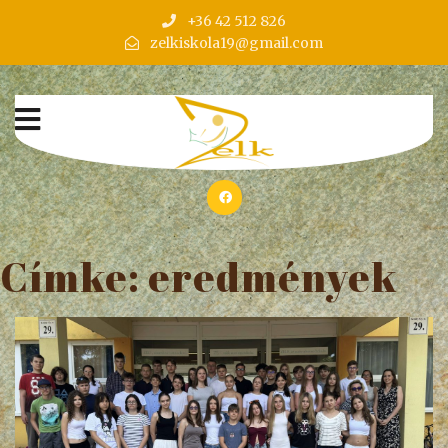
+36 42 512 826
zelkiskola19@gmail.com
Címke:
eredmények