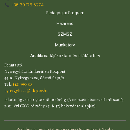
+36 30 176 6274
Pedagógiai Program
Házirend
SZMSZ
Munkaterv
Anafilaxia tájékoztató és ellátási terv
​Fenntartó:
Nyíregyházi Tankerületi Központ
4400 Nyíregyháza, Sóstói út 31/b.
Tel.:
(42) 795-315
nyiregyhaza@kk.gov.hu
​Iskolai ügyelet: 07:00-18:00 óráig.(A nemzeti köznevelésről szóló,
2011. évi CXC. törvény 27. §. (2) bekezdése alapján)
Webdesign és tartalomkezelés: Görömbeiné Zsóka