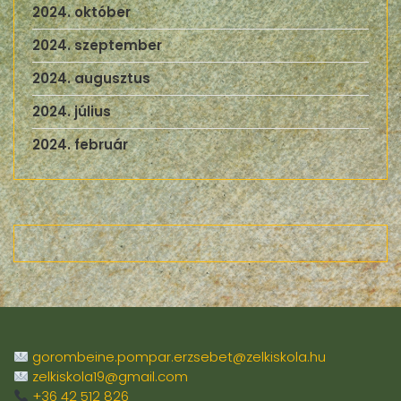
2024. október
2024. szeptember
2024. augusztus
2024. július
2024. február
gorombeine.pompar.erzsebet@zelkiskola.hu
zelkiskola19@gmail.com
+36 42 512 826