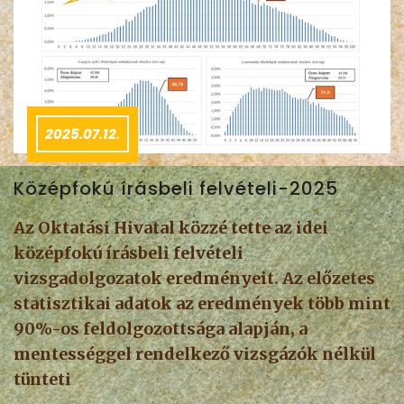
2025.07.12.
Középfokú írásbeli felvételi-2025
Az Oktatási Hivatal közzé tette az idei
középfokú írásbeli felvételi
vizsgadolgozatok eredményeit. Az előzetes
statisztikai adatok az eredmények több mint
90%-os feldolgozottsága alapján, a
mentességgel rendelkező vizsgázók nélkül
tünteti