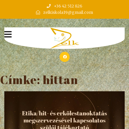
+36 42 512 826
zelkiskola19@gmail.com
Címke:
hittan