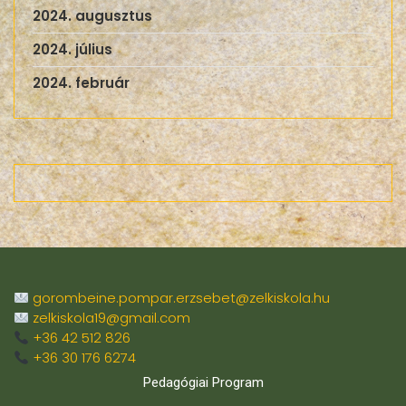
2024. augusztus
2024. július
2024. február
gorombeine.pompar.erzsebet@zelkiskola.hu
zelkiskola19@gmail.com
+36 42 512 826
+36 30 176 6274
Pedagógiai Program