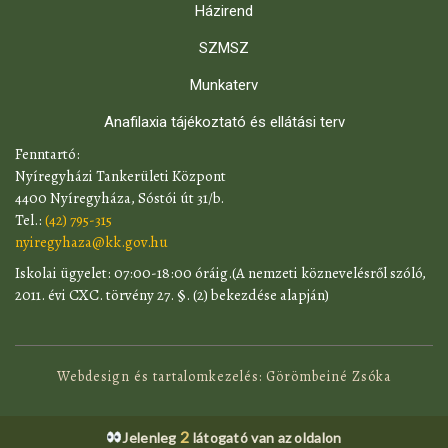
Házirend
SZMSZ
Munkaterv
Anafilaxia tájékoztató és ellátási terv
​Fenntartó:
Nyíregyházi Tankerületi Központ
4400 Nyíregyháza, Sóstói út 31/b.
Tel.:
(42) 795-315
nyiregyhaza@kk.gov.hu
​Iskolai ügyelet: 07:00-18:00 óráig.(A nemzeti köznevelésről szóló,
2011. évi CXC. törvény 27. §. (2) bekezdése alapján)
Webdesign és tartalomkezelés: Görömbeiné Zsóka
2
Jelenleg
látogató van az oldalon