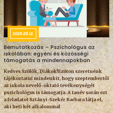
2025.09.12.
Bemutatkozás – Pszichológus az
iskolában: egyéni és közösségi
támogatás a mindennapokban
Kedves Szülők, Diákok!Ezúton szeretnénk
tájékoztatni mindenkit, hogy szeptembertől
az iskola nevelő-oktató tevékenységét
pszichológus is támogatja. A tanév során ezt
a feladatot Sztányi-Szekér Barbara látja el,
aki heti két alkalommal