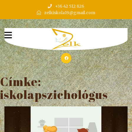
+36 42 512 826
zelkiskola19@gmail.com
Címke:
iskolapszichológus