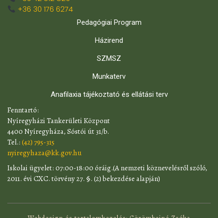
+36 30 176 6274
Pedagógiai Program
Házirend
SZMSZ
Munkaterv
Anafilaxia tájékoztató és ellátási terv
​Fenntartó:
Nyíregyházi Tankerületi Központ
4400 Nyíregyháza, Sóstói út 31/b.
Tel.:
(42) 795-315
nyiregyhaza@kk.gov.hu
​Iskolai ügyelet: 07:00-18:00 óráig.(A nemzeti köznevelésről szóló,
2011. évi CXC. törvény 27. §. (2) bekezdése alapján)