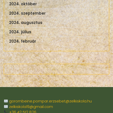
2024. október
2024. szeptember
2024. augusztus
2024. július
2024. február
gorombeine.pompar.erzsebet@zelkiskola.hu
zelkiskola19@gmail.com
+36 42 512 826