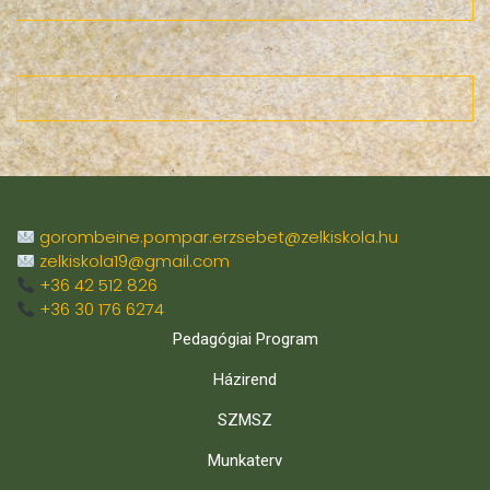
gorombeine.pompar.erzsebet@zelkiskola.hu
zelkiskola19@gmail.com
+36 42 512 826
+36 30 176 6274
Pedagógiai Program
Házirend
SZMSZ
Munkaterv