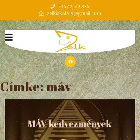
+36 42 512 826
zelkiskola19@gmail.com
Címke:
máv