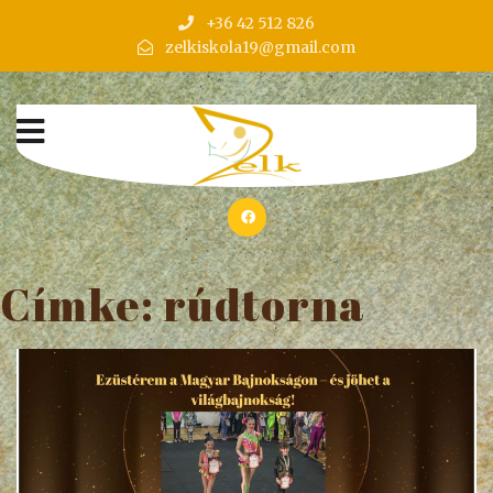
+36 42 512 826
zelkiskola19@gmail.com
Címke:
rúdtorna