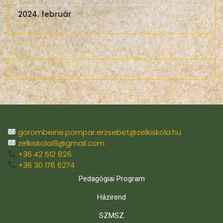
2024. február
gorombeine.pompar.erzsebet@zelkiskola.hu
zelkiskola19@gmail.com
+36 42 512 826
+36 30 176 6274
Pedagógiai Program
Házirend
SZMSZ