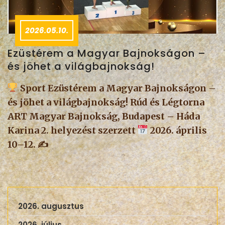
2026.05.10.
Ezüstérem a Magyar Bajnokságon –
és jöhet a világbajnokság!
Sport Ezüstérem a Magyar Bajnokságon –
és jöhet a világbajnokság! Rúd és Légtorna
ART Magyar Bajnokság, Budapest – Háda
Karina 2. helyezést szerzett
2026. április
10–12. ✍
2026. augusztus
2026. július