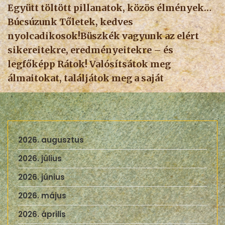
Együtt töltött pillanatok, közös élmények…
Búcsúzunk Tőletek, kedves
nyolcadikosok!Büszkék vagyunk az elért
sikereitekre, eredményeitekre – és
legfőképp Rátok! Valósítsátok meg
álmaitokat, találjátok meg a saját
2026. augusztus
2026. július
2026. június
2026. május
2026. április