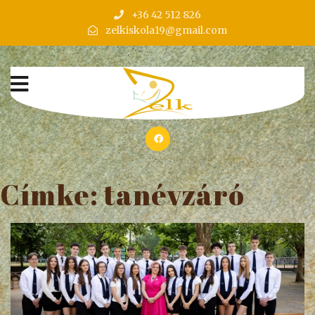
+36 42 512 826
zelkiskola19@gmail.com
Címke:
tanévzáró