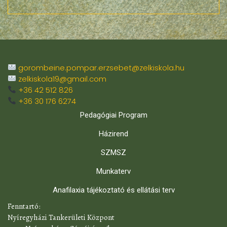
gorombeine.pompar.erzsebet@zelkiskola.hu
zelkiskola19@gmail.com
+36 42 512 826
+36 30 176 6274
Pedagógiai Program
Házirend
SZMSZ
Munkaterv
Anafilaxia tájékoztató és ellátási terv
​Fenntartó:
Nyíregyházi Tankerületi Központ