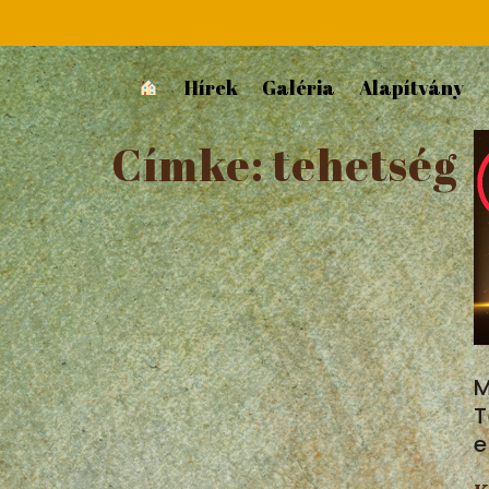
Hírek
Galéria
Alapítvány
Címke:
tehetség
M
T
e