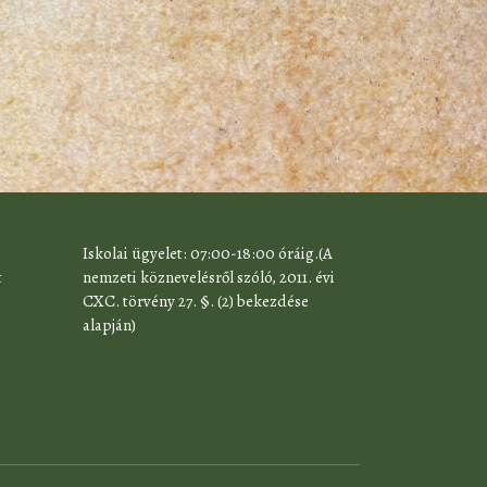
​Iskolai ügyelet: 07:00-18:00 óráig.(A
t
nemzeti köznevelésről szóló, 2011. évi
CXC. törvény 27. §. (2) bekezdése
alapján)