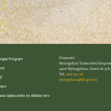
​Fenntartó:
ógiai Program
Nyíregyházi Tankerületi Közpon
end
4400 Nyíregyháza, Sóstói út 31/b.
Tel.:
(42) 795-315
Z
nyiregyhaza@kk.gov.hu
terv
axia tájékoztató és ellátási terv