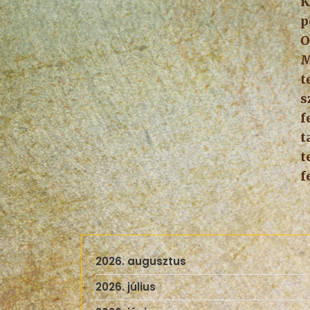
K
p
O
M
t
s
f
t
t
f
2026. augusztus
2026. július