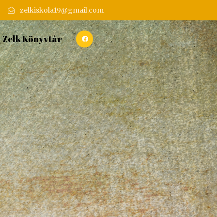
zelkiskola19@gmail.com
Zelk Könyvtár