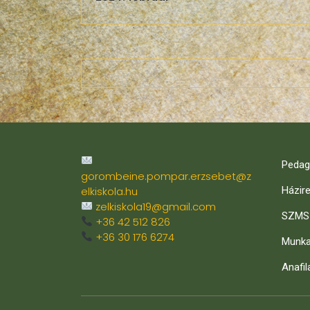
Pedag
gorombeine.pompar.erzsebet@z
elkiskola.hu
Házir
zelkiskola19@gmail.com
SZMS
+36 42 512 826
+36 30 176 6274
Munka
Anafil