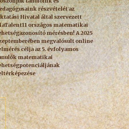
öszönjük tanulóink és
edagógusaink részvételét az
ktatási Hivatal által szervezett
aTalent11 országos matematikai
ehetségazonosító mérésben! A 2025
zeptemberében megvalósult online
elmérés célja az 5. évfolyamos
anulók matematikai
ehetségpotenciáljának
eltérképezése