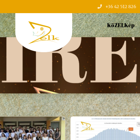
+36 42 512 826
KöZELKép