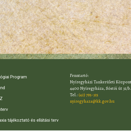
​Fenntartó:
ógiai Program
Nyíregyházi Tankerületi Közpon
end
4400 Nyíregyháza, Sóstói út 31/b.
Tel.:
(42) 795-315
Z
nyiregyhaza@kk.gov.hu
terv
axia tájékoztató és ellátási terv