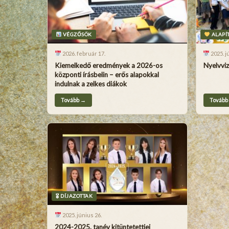
VÉGZŐSÖK
ALAPÍ
2026. február 17.
2025. jú
Kiemelkedő eredmények a 2026-os
Nyelvviz
központi írásbelin – erős alapokkal
indulnak a zelkes diákok
Tovább →
Tovább
🎖 DÍJAZOTTAK
2025. június 26.
2024-2025. tanév kitüntetettjei