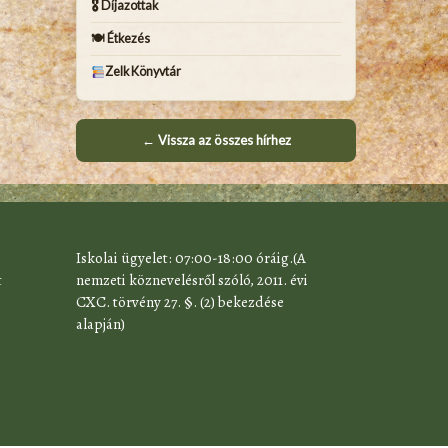
🎖 Díjazottak
🍽 Étkezés
Zelk Könyvtár
← Vissza az összes hírhez
​Iskolai ügyelet: 07:00-18:00 óráig.(A
t
nemzeti köznevelésről szóló, 2011. évi
CXC. törvény 27. §. (2) bekezdése
alapján)