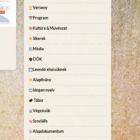
Verseny
Program
Kultúra & Művészet
Sikerek
Média
DÖK
Leendő elsősöknek
Alapítvány
Idegen nyelv
🏕 Tábor
Végzősök
Szociális
Alapdokumentum