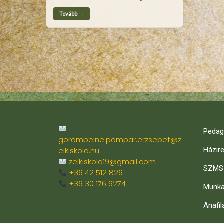
Tovább →
Pedag
gorombeine.pompar.erzsebet@z
elkiskola.hu
Házir
zelkiskola19@gmail.com
SZMS
+36 42 512 826
+36 30 176 6274
Munka
Anafil