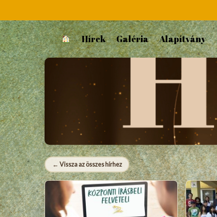
Hírek
Galéria
Alapítvány
Végzősök
← Vissza az összes hírhez
4 bejegyzés ebben a kategóriában