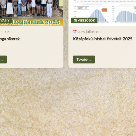
TVÁNY
VÉGZŐSÖK
lius 21.
2025. július 12.
sga sikerek
Középfokú írásbeli felvételi-2025
 →
Tovább →