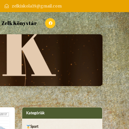
zelkiskola19@gmail.com
Zelk Könyvtár
Kategóriák
Sport